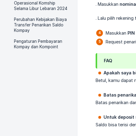
Operasional Komship
. Masukkan
nomina
Selama Libur Lebaran 2024
. Lalu pilih rekenin
Perubahan Kebijakan Biaya
Transfer Penarikan Saldo
Kompay
Masukkan
PIN
Pengaturan Pembayaran
Request penari
Kompay dan Kompoint
FAQ
Apakah saya b
Betul, kamu dapat m
Batas penarik
Batas penarikan da
Untuk deposit 
Saldo bisa terisi d