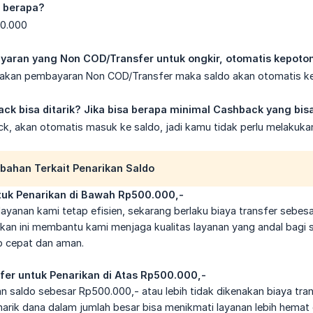
p berapa?
10.000
aran yang Non COD/Transfer untuk ongkir, otomatis kepoton
nakan pembayaran Non COD/Transfer maka saldo akan otomatis ke
k bisa ditarik? Jika bisa berapa minimal Cashback yang bisa
k, akan otomatis masuk ke saldo, jadi kamu tidak perlu melakuka
bahan Terkait Penarikan Saldo
tuk Penarikan di Bawah Rp500.000,-
yanan kami tetap efisien, sekarang berlaku biaya transfer sebesa
akan ini membantu kami menjaga kualitas layanan yang andal bagi
ap cepat dan aman.
sfer untuk Penarikan di Atas Rp500.000,-
an saldo sebesar Rp500.000,- atau lebih tidak dikenakan biaya tran
rik dana dalam jumlah besar bisa menikmati layanan lebih hema