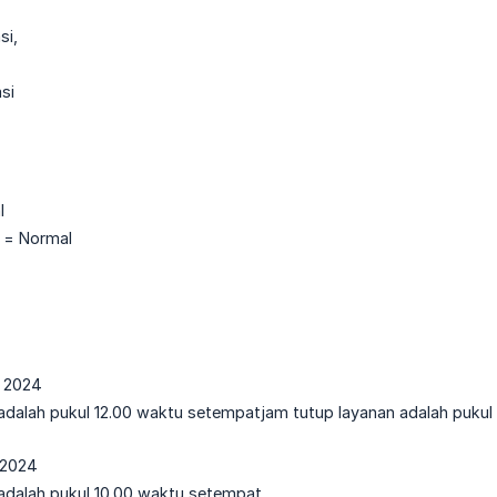
si,
asi
l
y = Normal
l 2024
dalah pukul 12.00 waktu setempatjam tutup layanan adalah pukul
l 2024
dalah pukul 10.00 waktu setempat