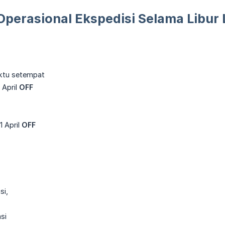
Operasional Ekspedisi Selama Libur
aktu setempat
1 April
OFF
11 April
OFF
si,
asi