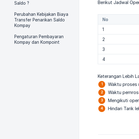
Berikut Jadwal Ope
Saldo ?
Perubahan Kebijakan Biaya
No
Transfer Penarikan Saldo
Kompay
1
Pengaturan Pembayaran
2
Kompay dan Kompoint
3
4
Keterangan Lebih La
Waktu proses 
Waktu pemroses
Mengikuti ope
Hindari Tarik le